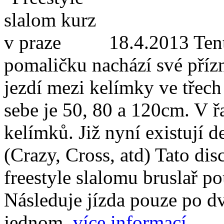
18.4.2013
Tent
pomaličku nachází své přízn
jezdí mezi kelímky ve třec
sebe je 50, 80 a 120cm. V 
kelímků. Již nyní existují d
(Crazy, Cross, atd) Tato disc
freestyle slalomu bruslař po
Následuje jízda pouze po d
jednom.
více informací